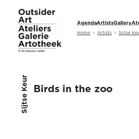
Skip
to
Agenda
Artists
Gallery
At
content
›
›
Home
Artists
Sijtse Ke
Sijtse Keur
Birds in the zoo