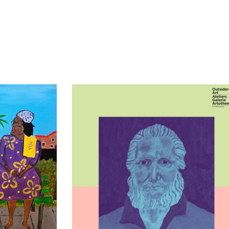
t Praten’ – L
Kunstenaar in beeld: Cor Pieters Al zijn 