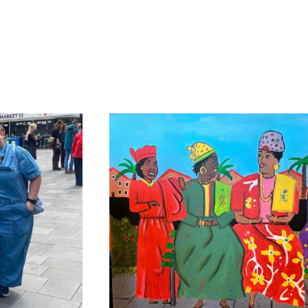
us zacht…
‘Surinaamse Vrouwen Gezellig Aan He