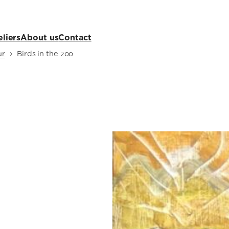
eliers
About us
Contact
›
ur
Birds in the zoo