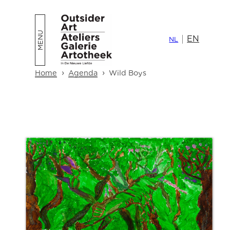
Skip
to
EN
content
NL
›
›
Home
Agenda
Wild Boys