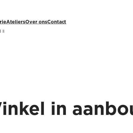
rie
Ateliers
Over ons
Contact
 II
inkel in aanb