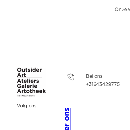
Onze w
Bel ons
+31643429775
Volg ons
Over ons