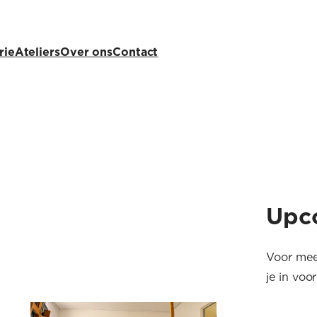
rie
Ateliers
Over ons
Contact
Upc
Voor mee
je in voo