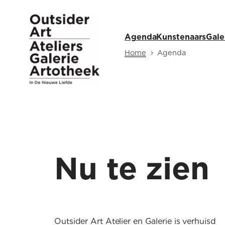
Ga
naar
Agenda
Kunstenaars
Gale
de
inhoud
›
Home
Agenda
Nu te zien
Outsider Art Atelier en Galerie is verhuisd