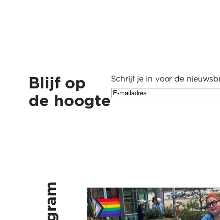
Blijf op
Schrijf je in voor de nieuwsbr
de hoogte
Kus vaak, kus ruig, kus vlinders, k