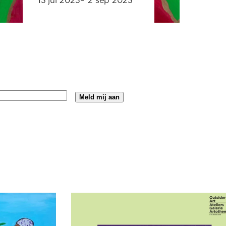
13 jul 2023
–
2 sep 2023
t Praten’ – L
Kunstenaar in beeld: Cor Pieters Al zijn 