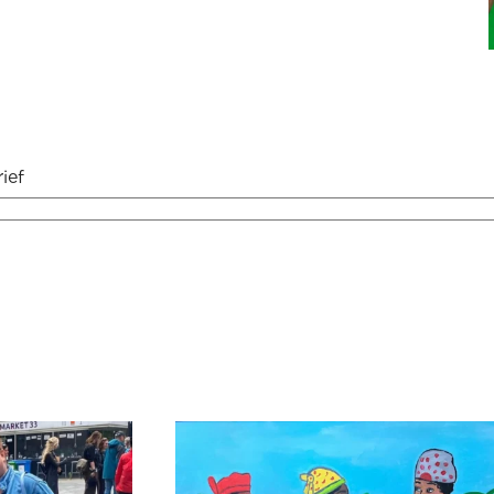
ief
us zacht…
‘Surinaamse Vrouwen Gezellig Aan He