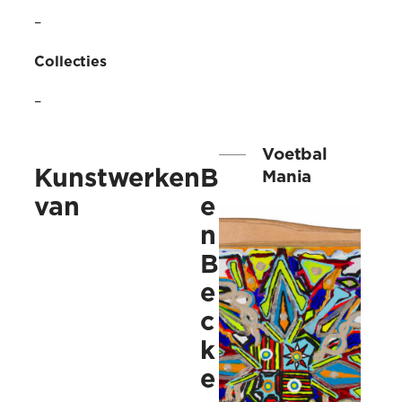
–
Collecties
–
Voetbal
Kunstwerken
B
Mania
van
e
n
B
e
c
k
e