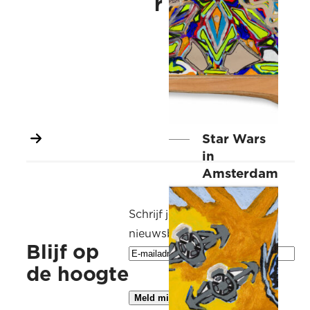
r
Star Wars
in
Amsterdam
Schrijf je in voor de
nieuwsbrief
Blijf op
de hoogte