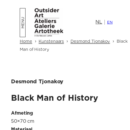
Ga
naar
NL
de
EN
inhoud
›
›
›
Home
Kunstenaars
Desmond Tjonakoy
Black
Man of History
Desmond Tjonakoy
Black Man of History
Afmeting
50×70 cm
Materiaal