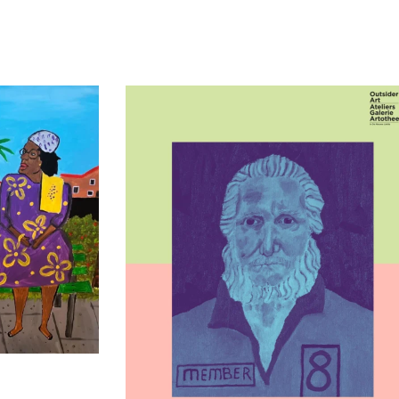
t Praten’ – L
Kunstenaar in beeld: Cor Pieters Al zijn 