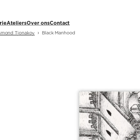
rie
Ateliers
Over ons
Contact
›
smond Tjonakoy
Black Manhood