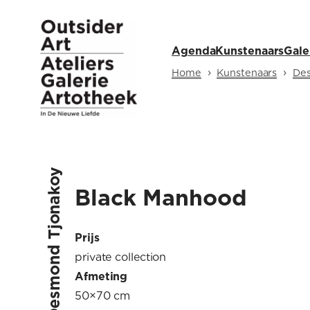
Ga
naar
Agenda
Kunstenaars
Gale
de
inhoud
›
›
Home
Kunstenaars
De
Desmond Tjonakoy
Black Manhood
Prijs
private collection
Afmeting
50×70 cm