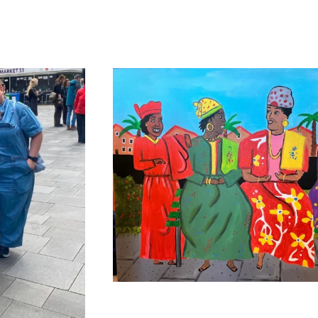
us zacht…
‘Surinaamse Vrouwen Gezellig Aan He