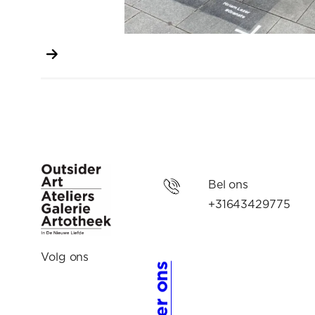
Bel ons
+31643429775
Volg ons
Over ons