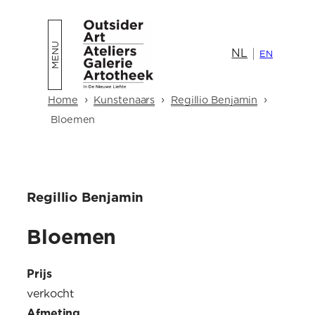
Ga
naar
NL
de
EN
inhoud
›
›
›
Home
Kunstenaars
Regillio Benjamin
Bloemen
Regillio Benjamin
Bloemen
Prijs
verkocht
Afmeting