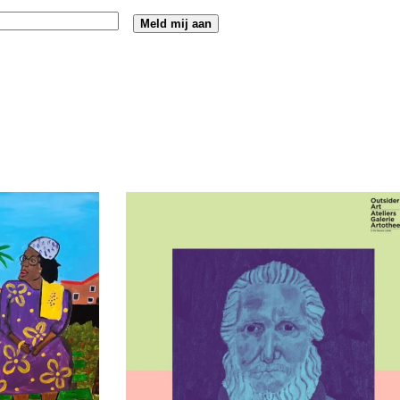
t Praten’ – L
Kunstenaar in beeld: Cor Pieters Al zijn 