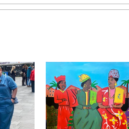
us zacht…
‘Surinaamse Vrouwen Gezellig Aan He