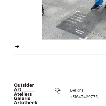
Bel ons
+31643429775