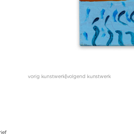
vorig kunstwerk
|
volgend kunstwerk
ief