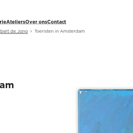
rie
Ateliers
Over ons
Contact
›
bert de Jong
Toeristen in Amsterdam
dam