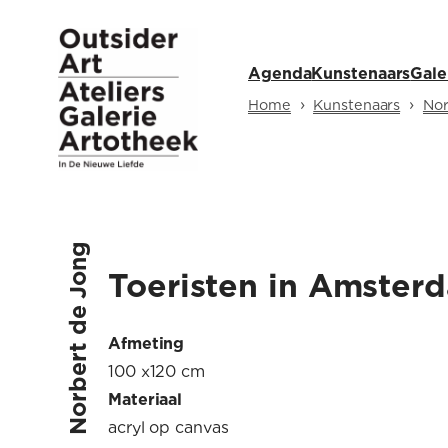
Ga
naar
Agenda
Kunstenaars
Gale
de
inhoud
›
›
Home
Kunstenaars
Nor
Norbert de Jong
Toeristen in Amster
Afmeting
100 x120 cm
Materiaal
acryl op canvas