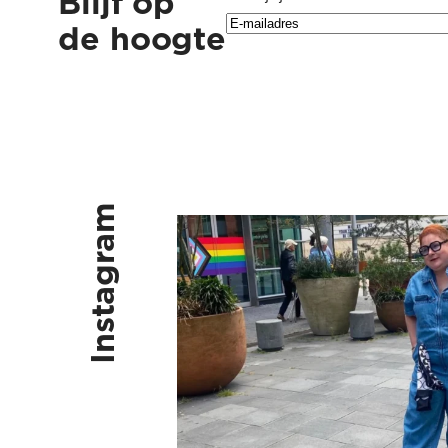
Blijf op
de hoogte
Instagram
Kus vaak, kus ruig, kus vlinders, k