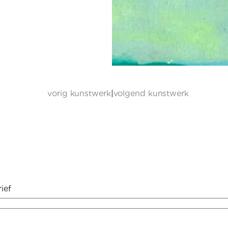
vorig kunstwerk
|
volgend kunstwerk
ief