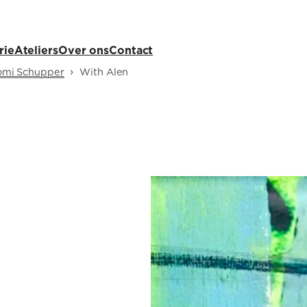
rie
Ateliers
Over ons
Contact
›
omi Schupper
With Alen