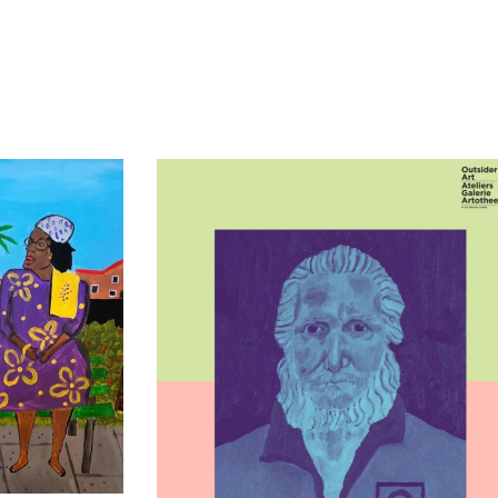
t Praten’ – L
Kunstenaar in beeld: Cor Pieters Al zijn 