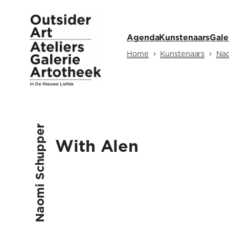
Ga
naar
Agenda
Kunstenaars
Gale
de
inhoud
›
›
Home
Kunstenaars
Na
Naomi Schupper
With Alen