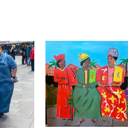
us zacht…
‘Surinaamse Vrouwen Gezellig Aan He