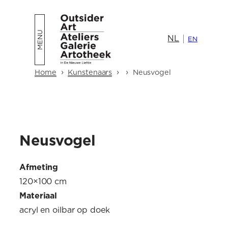
Ga
naar
NL
de
EN
inhoud
›
›
›
Home
Kunstenaars
Neusvogel
Neusvogel
Afmeting
120×100 cm
Materiaal
acryl en oilbar op doek